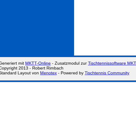
Generiert mit
MKTT-Online
- Zusatzmodul zur
Tischtennissoftware MK
Copyright 2013 - Robert Rimbach
Standard Layout von
Menotex
- Powered by
Tischtennis Community